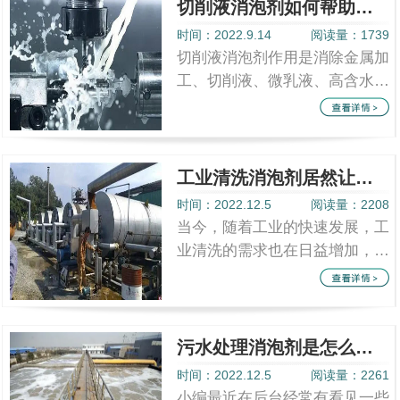
切削液消泡剂如何帮助厂家解脱泡沫困扰的？
时间：2022.9.14
阅读量：1739
切削液消泡剂作用是消除金属加
工、切削液、微乳液、高含水量
液压液、皂化油、电火花工作
液、钻孔液等金属工艺中所产生
的泡沫，由...
工业清洗消泡剂居然让工业清理泡沫无处可藏
时间：2022.12.5
阅读量：2208
当今，随着工业的快速发展，工
业清洗的需求也在日益增加，这
时候厂家也遇到了许多问题需要
克服，清洗过程中产生的泡沫问
题也是厂...
污水处理消泡剂是怎么化解污水厂家们的烦恼的
时间：2022.12.5
阅读量：2261
小编最近在后台经常有看见一些