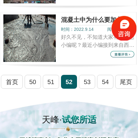
处理烟气脱硫排放的含硫烟气到
时候出现...
混凝土中为什么要加入混凝土消泡剂呢？
时间：2022.9.14
阅读量：2227
好久不见，不知道大家有没有想
小编呢？最近小编接到来自西安
罗先生的电话，他说他是某建筑
队的负责人，他在混凝土搅拌时
总是会产...
首页
50
51
52
53
54
尾页
天峰·
试您所适