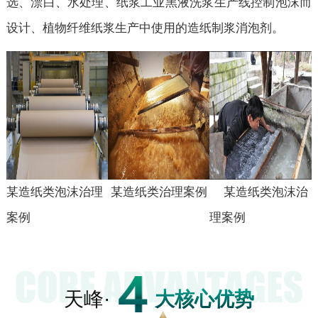
选、漂白、水处理、纸浆工业黑液洗浆生产线控制泡沫而
设计、植物纤维纸浆生产中使用的造纸制浆消泡剂。
某造纸类
泡沫治理
某造纸
类
治理案例
某造纸
类
泡沫治
案例
理案例
天峰·
大核心优势