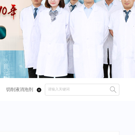
剂
切削液消泡剂