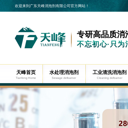
欢迎来到广东天峰消泡剂有限公司官方网站！
专研高品质
消
不忘初心·只为
天峰首页
水处理消泡剂
工业清洗消泡剂
Tianfeng Home
Sewage defoamer
Cleaning defoamer