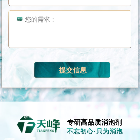
专研高品质消泡剂
不忘初心·只为消泡