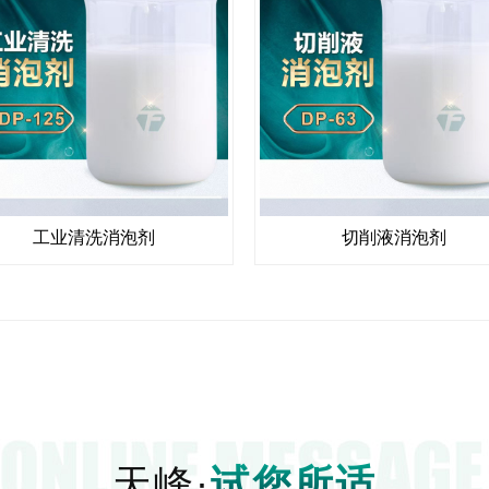
工业清洗消泡剂
切削液消泡剂
天峰·
试您所适