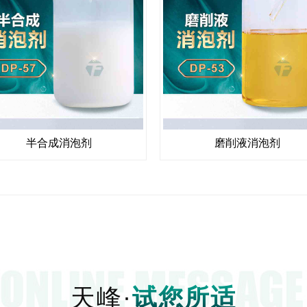
半合成消泡剂
磨削液消泡剂
天峰·
试您所适